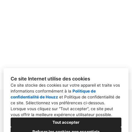
Ce site Internet utilise des cookies
Ce site stocke des cookies sur votre appareil et traite vos
informations conformément à la
Politique de
confidentialité de Houzz
et
Politique de confidentialité de
Etrigny, 71240, Etrigny
ce site
. Sélectionnez vos préférences ci-dessous.
Lorsque vous cliquez sur "Tout accepter", ce site peut
+33 6 45 99 01 17
vous offrir la meilleure expérience utilisateur possible.
studiostephanieperruchot@gmail.com
Tout accepter
Refuser les cookies non essentiels