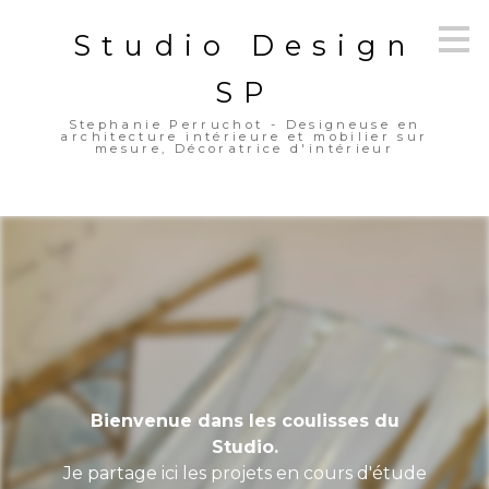
Passer
Studio Design
au
contenu
principal
SP
Stephanie Perruchot - Designeuse en
architecture intérieure et mobilier sur
mesure, Décoratrice d'intérieur
Bienvenue dans les coulisses du
Studio.
Je partage ici les projets en cours d'étude