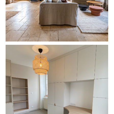
ACCUEIL
À PROPOS
PROJETS & RÉALISATIONS
PROJETS SIGNATURES _
RÉVÉLEZ VOTRE UNIVERS
PRESTATIONS ET TARIFS
BLOG
CONTACT