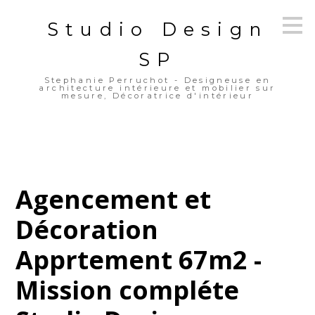
Passer
Studio Design
au
contenu
principal
SP
Stephanie Perruchot - Designeuse en
architecture intérieure et mobilier sur
mesure, Décoratrice d'intérieur
Agencement et
Décoration
Apprtement 67m2 -
Mission compléte