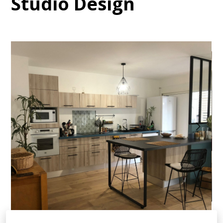
Studio Design
ACCUEIL
À PROPOS
PROJETS & RÉALISATIONS
PROJETS SIGNATURES _
RÉVÉLEZ VOTRE UNIVERS
PRESTATIONS ET TARIFS
BLOG
CONTACT