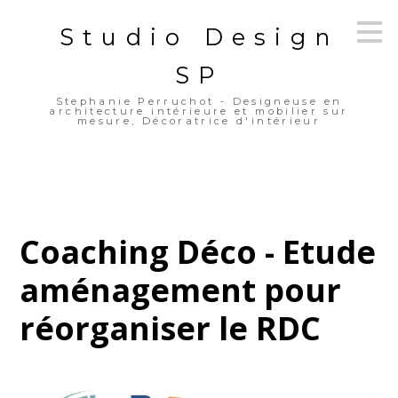
Passer
Studio Design
au
contenu
principal
SP
Stephanie Perruchot - Designeuse en
architecture intérieure et mobilier sur
mesure, Décoratrice d'intérieur
Coaching Déco - Etude
aménagement pour
réorganiser le RDC
ACCUEIL